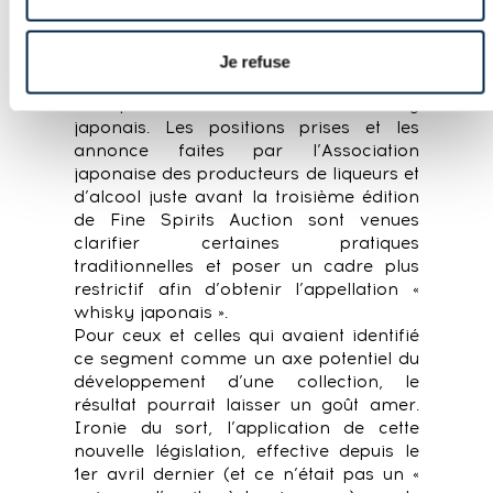
de blends au cours des cinq dernières
années a suscité de nombreuses
interrogations et une nécessaire
Je refuse
réflexion au sein de la profession, sur
ce qu’est véritablement un whisky
japonais. Les positions prises et les
annonce faites par l’Association
japonaise des producteurs de liqueurs et
d’alcool juste avant la troisième édition
de Fine Spirits Auction sont venues
clarifier certaines pratiques
traditionnelles et poser un cadre plus
restrictif afin d’obtenir l’appellation «
whisky japonais ».
Pour ceux et celles qui avaient identifié
ce segment comme un axe potentiel du
développement d’une collection, le
résultat pourrait laisser un goût amer.
Ironie du sort, l’application de cette
nouvelle législation, effective depuis le
1er avril dernier (et ce n’était pas un «