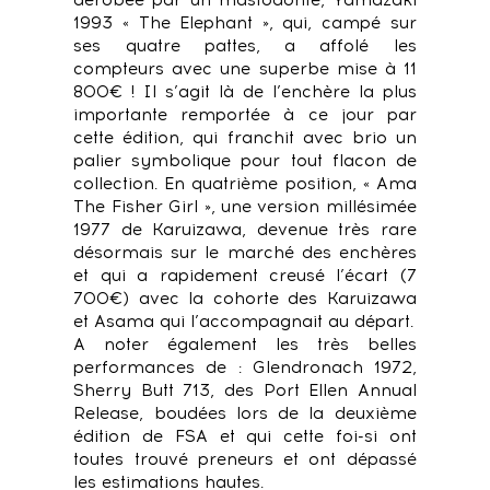
dérobée par un mastodonte, Yamazaki
1993 « The Elephant », qui, campé sur
ses quatre pattes, a affolé les
compteurs avec une superbe mise à 11
800€ ! Il s’agit là de l’enchère la plus
importante remportée à ce jour par
cette édition, qui franchit avec brio un
palier symbolique pour tout flacon de
collection. En quatrième position, « Ama
The Fisher Girl », une version millésimée
1977 de Karuizawa, devenue très rare
désormais sur le marché des enchères
et qui a rapidement creusé l’écart (7
700€) avec la cohorte des Karuizawa
et Asama qui l’accompagnait au départ.
A noter également les très belles
performances de : Glendronach 1972,
Sherry Butt 713, des Port Ellen Annual
Release, boudées lors de la deuxième
édition de FSA et qui cette foi-si ont
toutes trouvé preneurs et ont dépassé
les estimations hautes.