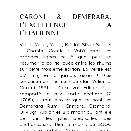
CARONI & DEMERARA,
L’EXCELLENCE A
L’ITALIENNE
Velier, Velier, Velier, Bristol, Silver Seal et
… Chantal Comte ! Voilà dans les
grandes lignes ce à quoi peut se
résumer la partie jouée entre les rhums
sur cette troisième édition. La vérité est
qu’il n’y en a jamais assez ! Plus
sérieusement, au sein du clan Velier, si
Caroni 1991 « Carnaval Edition » a
remporté la plus forte enchère (2
478€), il faut avouer que ce sont les
Demerara Rum : Enmore, Diamond,
Uitvlugt, Albion et Blairmont qui ont été
de loin les plus plébiscités des
enchérisseurs. Rien à moins de 500€
alors que certains Caroni sont encore