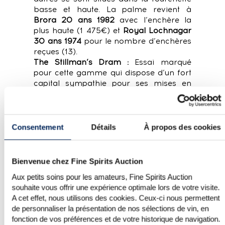
basse et haute. La palme revient à
Brora 20 ans 1982
avec l’enchère la
plus haute (1 475€) et
Royal Lochnagar
30 ans 1974
pour le nombre d’enchères
reçues (13).
The Stillman’s Dram :
Essai marqué
pour cette gamme qui dispose d’un fort
capital sympathie pour ses mises en
bouteilles, avec une mention toute
particulière pour ses whiskeys irlandais
pour lesquels le combat fut âpre, avec
plus de 66 enchères réparties sur
Consentement
Détails
À propos des cookies
quatre versions, dont
Siobhán 27 years
1989 The Stillman's
(20 enchères) et
une mise remportée à 401€, bien au-
Bienvenue chez Fine Spirits Auction
delà de l’estimation haute.
Aux petits soins pour les amateurs, Fine Spirits Auction
souhaite vous offrir une expérience optimale lors de votre visite.
LE JAPON NE FAIT PAS
A cet effet, nous utilisons des cookies. Ceux-ci nous permettent
de personnaliser la présentation de nos sélections de vin, en
EXCEPTION !
fonction de vos préférences et de votre historique de navigation.