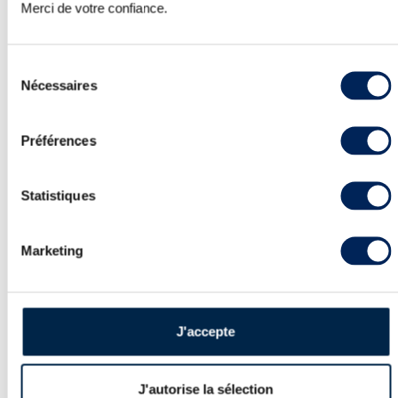
Merci de votre confiance.
D’aucuns pourraient croire qu’au sein
de la catégorie des whiskies, tout ce qui
porte mention « Japon » serait touché
Sélection
par une forme de grâce naturelle et que
Nécessaires
du
la seule présence de ce sésame sur une
étiquette serait un gage de qualité et
consentement
d’authenticité, deux attributs essentiels
Préférences
quand il s’agit de soumettre ses propres
bouteilles aux enchères.
Si l’origine « Japon » jouit toujours et
Statistiques
encore d’un a priori positif non
négligeable auprès des amateurs -
qu’ils soient collectionneurs et/ou
Marketing
consommateurs - force est de constater
qu’au Japon comme ailleurs, l’habit ne
fait pas le moine et cela se ressent
fortement au moment du test et de
J'accepte
l’épreuve que représente une vente aux
enchères.
L’apparition sur nos marchés d’une
multitude de marques de pure malts et
J'autorise la sélection